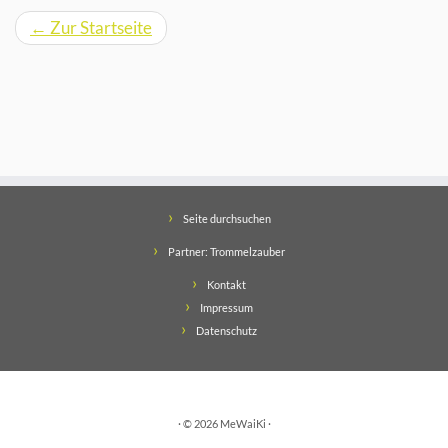
←
Zur Startseite
Seite durchsuchen
Partner: Trommelzauber
Kontakt
Impressum
Datenschutz
· © 2026
MeWaiKi
·