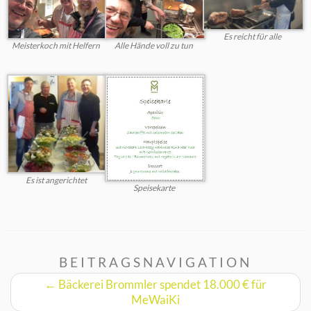
Es reicht für alle
Meisterkoch mit Helfern
Alle Hände voll zu tun
Es ist angerichtet
Speisekarte
BEITRAGSNAVIGATION
←
Bäckerei Brommler spendet 18.000 € für
MeWaiKi