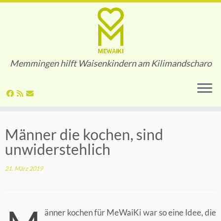
Memmingen hilft Waisenkindern am Kilimandscharo
Zum
Männer die kochen, sind
Inhalt
springen
unwiderstehlich
21. März 2019
änner kochen für MeWaiKi war so eine Idee, die