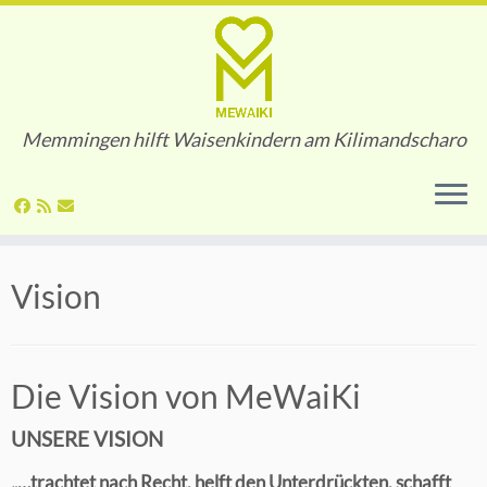
Memmingen hilft Waisenkindern am Kilimandscharo
Zum
Vision
Inhalt
springen
Die Vision von MeWaiKi
UNSERE VISION
„…trachtet nach Recht, helft den Unterdrückten, schafft