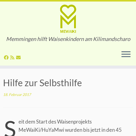
Memmingen hilft Waisenkindern am Kilimandscharo
Zum
Hilfe zur Selbsthilfe
Inhalt
springen
18. Februar 2017
S
eit dem Start des Waisenprojekts
MeWaiKi/HuYaMwi wurden bis jetzt in den 45